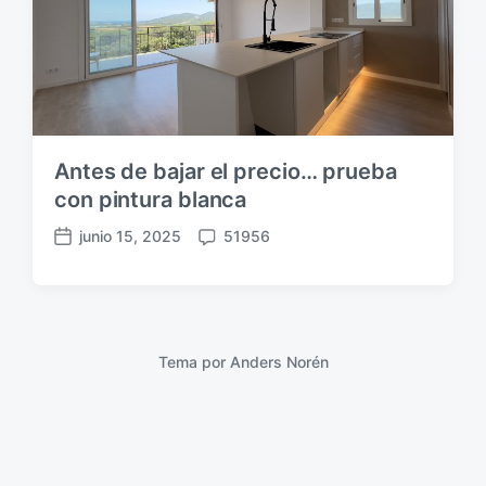
Antes de bajar el precio… prueba
con pintura blanca
junio 15, 2025
51956
F
C
e
o
c
m
h
e
a
n
p
t
Tema por
Anders Norén
u
a
b
r
l
i
i
o
c
s