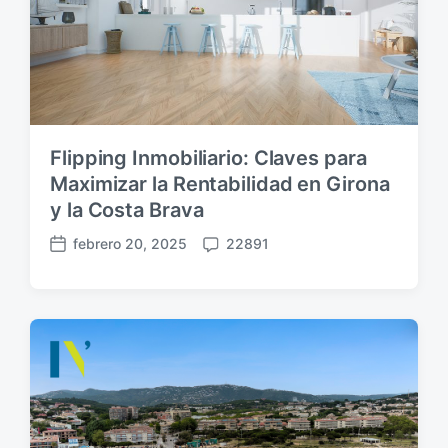
Flipping Inmobiliario: Claves para
Maximizar la Rentabilidad en Girona
y la Costa Brava
febrero 20, 2025
22891
F
C
e
o
c
m
h
e
a
n
p
t
u
a
b
r
l
i
i
o