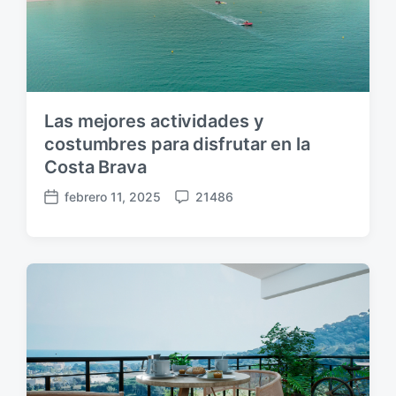
a
c
i
ó
n
Las mejores actividades y
costumbres para disfrutar en la
Costa Brava
febrero 11, 2025
21486
F
C
e
o
c
m
h
e
a
n
p
t
u
a
b
r
l
i
i
o
c
s