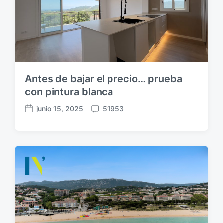
Antes de bajar el precio… prueba
con pintura blanca
junio 15, 2025
51953
F
C
e
o
c
m
h
e
a
n
p
t
u
a
b
r
l
i
i
o
c
s