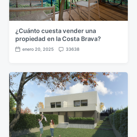
a
c
i
ó
¿Cuánto cuesta vender una
n
propiedad en la Costa Brava?
enero 20, 2025
33638
F
C
e
o
c
m
h
e
a
n
p
t
u
a
b
r
l
i
i
o
c
s
a
c
i